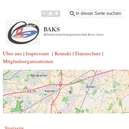
Direkt
Suche
zum
Inhalt
BAKS
Behindertenarbeitsgemeinschaft Kreis Soest
Über uns
|
Impressum
|
Kontakt
|
Datenschutz
|
Mitgliedsorganisationen
Startseite