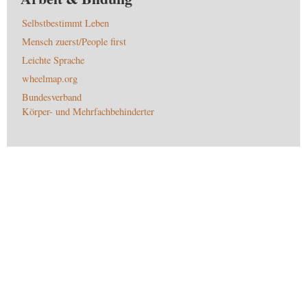
Selbstbestimmt Leben
Mensch zuerst/People first
Leichte Sprache
wheelmap.org
Bundesverband
Körper- und Mehrfachbehinderter